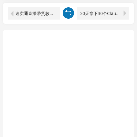
速卖通直播带货教程：真人直播+无人直播双模式，开播准备手稿撰写营销设定全掌握
30天拿下30个Claude Skills资产！Obsidian知识库双教程，提效还能接单变现