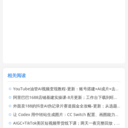
相关阅读
YouTube油管AI视频变现教程-更新：账号搭建×AI成片×去重限流解决方案×YPP变现×AI真人生成×人物一致性
阿里巴巴1688店铺基建实操课-8月更新；工作台下载到旺铺装修客服分流，手把手搞定开店全部必备操作
外面卖188的抖音AI伪记录片赛道掘金全攻略-更新；从选题到发布十一大环节拆解，零基础也能做出高流量真实感内容
让 Codex 用中转站生成图片：CC Switch 配置、画图能力检测与全局 Skill 教程
AIGC×TikTok美区短视频带货线下课；两天一夜完整回放，12小时高清视频收录头部操盘手全流程教学