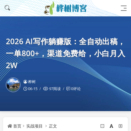
2026 AI写作躺赚版：全自动出稿，
一单800+，渠道免费给，小白月入
2W
桦树
06-15
97阅读
0评论
首页
实战项目
正文