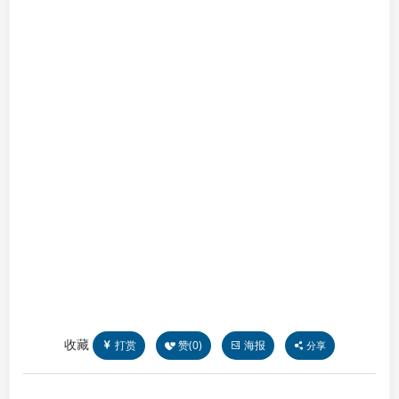
收藏
打赏
赞(
0
)
海报
分享