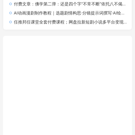
付费文章：佛学第二弹：还是四个字“不常不断”依托八不偈解读无我因果连续之理
AI动画漫剧制作教程｜选题剧情构思·分镜提示词撰写·AI绘图配音·2D动画制作·剪映实操完成完整漫剧成片
任推邦任课堂全套付费课程；网盘拉新短剧小说多平台变现，从入门到高阶零基础也能轻松上手实操