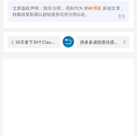
文章版权声明：除非注明，否则均为
桦树博客
原创文章，
转载或复制请以超链接形式并注明出处。
30天拿下30个Claude Skills资产！Obsidian知识库双教程，提效还能接单变现
拼多多虚拟类目搭配机器人自动回复发货，全套实操教学，普通人每月稳定 1-5W