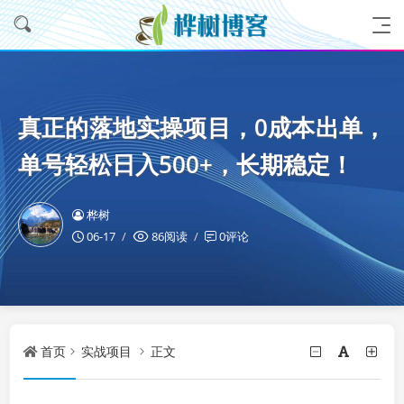
真正的落地实操项目，0成本出单，
单号轻松日入500+，长期稳定！
桦树
06-17
86阅读
0评论
首页
实战项目
正文