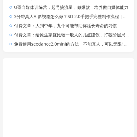
U哥自媒体训练营，起号搞流量，做爆款，培养做自媒体能力
3分钟真人AI影视剧怎么做？SD 2.0手把手完整制作流程｜Higgsfield 14天SD 2.0/2.5无限生成
付费文章：人到中年，九个可能帮助你延长寿命的习惯
付费文章：给原生家庭比较一般人的几点建议，打破阶层局限，实现个人与家族代际向上跃升
免费使用seedance2.0mini的方法，不能真人，可以无限10秒视频，9图+3音频参考