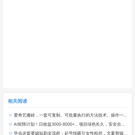
相关阅读
爱奇艺搬砖，一套可复制、可批量执行的方法技术。操作一个月，整年不用愁!
AI矩阵计划！日收益3000-8000+，项目绿色长久，安全合规靠谱，可批量放大。扶持工作室和分公司
学会这套婆媳短剧全流程：起号快吸引女性粉丝，文案剪辑视频制作一站式搞定，多种变现方式都可做