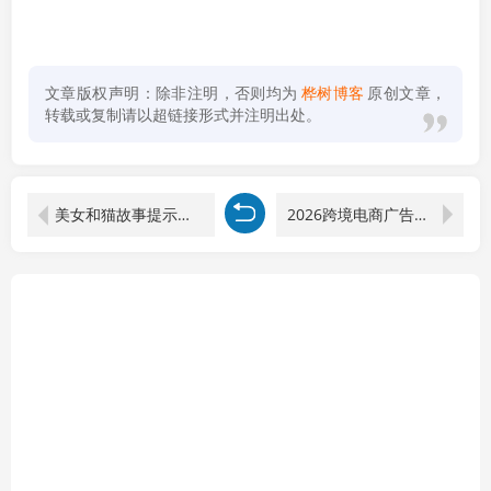
文章版权声明：除非注明，否则均为
桦树博客
原创文章，
转载或复制请以超链接形式并注明出处。
美女和猫故事提示词，人物一致性提示词+故事板
2026跨境电商广告营销课，Facebook/Instagram教程，从零入门海外社媒广告投放玩法