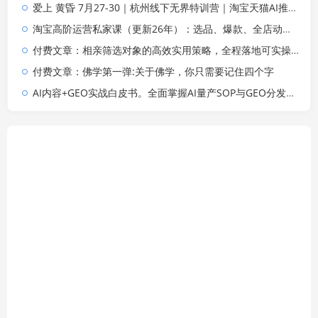
爱上 黄昏 7月27-30｜杭州线下无界特训营｜淘宝天猫AI推广｜直通车人群｜全套PPT SOP思维导图资料包
淘宝高阶运营私家课（更新26年）：选品、爆款、全店动销，三模块构建盈利闭环，月入破5万
付费文章：相亲筛选对象的高效实用策略，全程落地可实操，规避短择、利己型相亲对象
付费文章：佛学第一弹:关于佛学，你只需要记住四个字
AI内容+GEO实战白皮书。全面掌握AI量产SOP与GEO分发机制