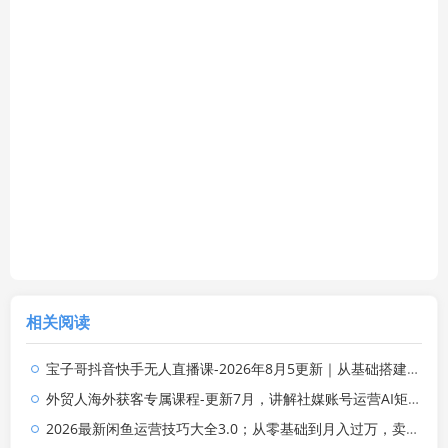
相关阅读
宝子哥抖音快手无人直播课-2026年8月5更新｜从基础搭建到高阶起号，稳号防封技术，搭建自动化直播变现体系
外贸人海外获客专属课程-更新7月，讲解社媒账号运营AI矩阵玩法，，系统掌握海外客户开发全流程实战方法
2026最新闲鱼运营技巧大全3.0；从零基础到月入过万，卖货准备、链接搭建到选品定价全拆解