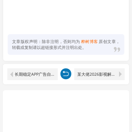
文章版权声明：除非注明，否则均为
桦树博客
原创文章，
转载或复制请以超链接形式并注明出处。
长期稳定APP广告自动化创收计划，稳定运行三年以上。日收益200+
某大佬2026影视解说教学：1-6条过精选独家，新手也能快速产出精选级解说内容