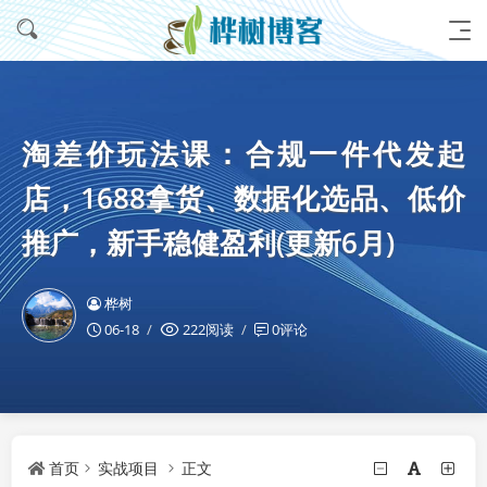
淘差价玩法课：合规一件代发起
店，1688拿货、数据化选品、低价
推广，新手稳健盈利(更新6月)
桦树
06-18
222阅读
0评论
首页
实战项目
正文