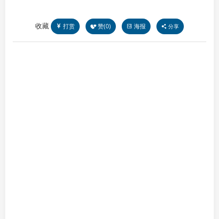
收藏
打赏
赞(
0
)
海报
分享