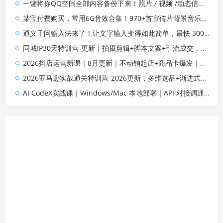
一键将你QQ空间全部内容备份下来！照片 / 视频 /动态信息全存本地，Github最新开源项目 QzoneArchive
某宝付费购买，常用6G音效合集！970+首宣传片背景音乐，无版权可商用大气素材，分类清晰，高质量内容
通义千问输入法来了！让文字输入变得如此简单，最快 300 字/分，AI 自动润色，说话秒变工整文字
同城IP30天特训营-更新｜拍摄剪辑+脚本文案+引流成交，打爆本地流量提升门店业绩实操教学
2026抖店运营新课｜8月更新｜不动销起店+商品卡爆发｜达人玩法+店群批量复制｜轻松玩转抖音小店全域流量
2026亚马逊实战通关特训营-2026更新，多维选品+渐进式打法+AI应用，从0到1打造盈利店铺
AI CodeX实战课｜Windows/Mac 本地部署｜API 对接调通｜Skill 自制｜漫剧剪辑｜网站 VR 项目｜AI项目落地全教程