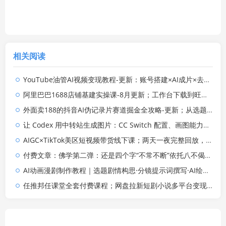
相关阅读
YouTube油管AI视频变现教程-更新：账号搭建×AI成片×去重限流解决方案×YPP变现×AI真人生成×人物一致性
阿里巴巴1688店铺基建实操课-8月更新；工作台下载到旺铺装修客服分流，手把手搞定开店全部必备操作
外面卖188的抖音AI伪记录片赛道掘金全攻略-更新；从选题到发布十一大环节拆解，零基础也能做出高流量真实感内容
让 Codex 用中转站生成图片：CC Switch 配置、画图能力检测与全局 Skill 教程
AIGC×TikTok美区短视频带货线下课；两天一夜完整回放，12小时高清视频收录头部操盘手全流程教学
付费文章：佛学第二弹：还是四个字“不常不断”依托八不偈解读无我因果连续之理
AI动画漫剧制作教程｜选题剧情构思·分镜提示词撰写·AI绘图配音·2D动画制作·剪映实操完成完整漫剧成片
任推邦任课堂全套付费课程；网盘拉新短剧小说多平台变现，从入门到高阶零基础也能轻松上手实操