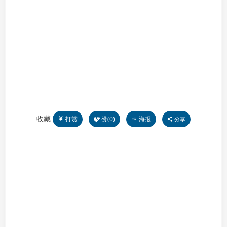
收藏
打赏
赞(
0
)
海报
分享