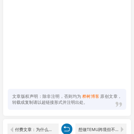
文章版权声明：除非注明，否则均为
桦树博客
原创文章，
转载或复制请以超链接形式并注明出处。
付费文章：为什么有钱人不帮穷亲戚？8个维度剖析人性真相，穷人抱团取暖注定穷
想做TEMU跨境但不知从何下手？选品+发品+运营+售后，10小时从0到1跑通