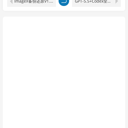
ImageX备份还原V1.0.2026.0619绿色版
GPT-5.5+Codex全自动操控电脑和浏览器，彻底取代OpenClaw+Hermes完成复杂任务