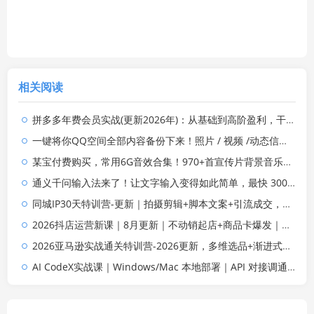
相关阅读
拼多多年费会员实战(更新2026年)：从基础到高阶盈利，干货拉满，帮你建立稳定盈利运营知识体系
一键将你QQ空间全部内容备份下来！照片 / 视频 /动态信息全存本地，Github最新开源项目 QzoneArchive
某宝付费购买，常用6G音效合集！970+首宣传片背景音乐，无版权可商用大气素材，分类清晰，高质量内容
通义千问输入法来了！让文字输入变得如此简单，最快 300 字/分，AI 自动润色，说话秒变工整文字
同城IP30天特训营-更新｜拍摄剪辑+脚本文案+引流成交，打爆本地流量提升门店业绩实操教学
2026抖店运营新课｜8月更新｜不动销起店+商品卡爆发｜达人玩法+店群批量复制｜轻松玩转抖音小店全域流量
2026亚马逊实战通关特训营-2026更新，多维选品+渐进式打法+AI应用，从0到1打造盈利店铺
AI CodeX实战课｜Windows/Mac 本地部署｜API 对接调通｜Skill 自制｜漫剧剪辑｜网站 VR 项目｜AI项目落地全教程