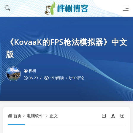
《KovaaK的FPS枪法模拟器》中文
版
桦树
06-23
153阅读
0评论
首页
电脑软件
正文