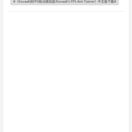
《KovaaK的FPS枪法模拟器/KovaaK's FPS Aim Trainer》中文版下载