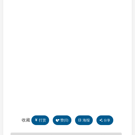
收藏
打赏
赞(
0
)
海报
分享