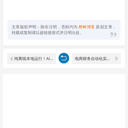
文章版权声明：除非注明，否则均为
桦树博客
原创文章，
转载或复制请以超链接形式并注明出处。
纯离线本地运行！AI一键人物lian部替换软件，支持图片换lian，效果逼真，最便捷换lian工具FaceSwap
电商财务自动化实操课：Excel+影刀双工具，从数据清洗到一键对账全流程落地