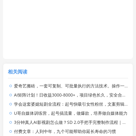
相关阅读
爱奇艺搬砖，一套可复制、可批量执行的方法技术。操作一个月，整年不用愁!
AI矩阵计划！日收益3000-8000+，项目绿色长久，安全合规靠谱，可批量放大。扶持工作室和分公司
学会这套婆媳短剧全流程：起号快吸引女性粉丝，文案剪辑视频制作一站式搞定，多种变现方式都可做
U哥自媒体训练营，起号搞流量，做爆款，培养做自媒体能力
3分钟真人AI影视剧怎么做？SD 2.0手把手完整制作流程｜Higgsfield 14天SD 2.0/2.5无限生成
付费文章：人到中年，九个可能帮助你延长寿命的习惯