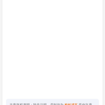
文章版权声明：除非注明，否则均为
桦树博客
原创文章，