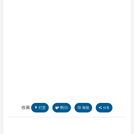
收藏
打赏
赞(
0
)
海报
分享