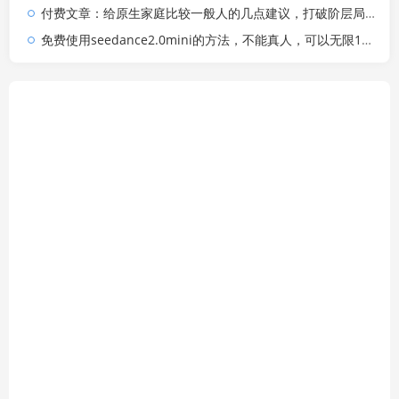
付费文章：给原生家庭比较一般人的几点建议，打破阶层局限，实现个人与家族代际向上跃升
免费使用seedance2.0mini的方法，不能真人，可以无限10秒视频，9图+3音频参考