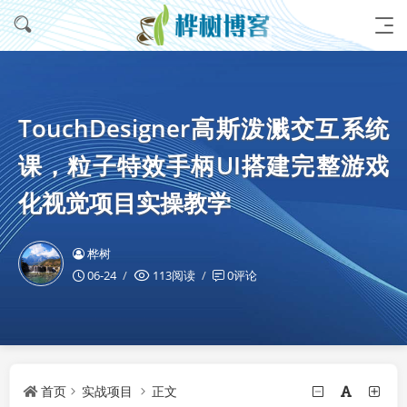
TouchDesigner高斯泼溅交互系统
课，粒子特效手柄UI搭建完整游戏
化视觉项目实操教学
桦树
06-24
113阅读
0评论
首页
实战项目
正文