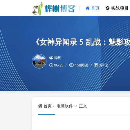
首页
实战项目
《女神异闻录 5 乱战：魅影
桦树
06-25
158阅读
0评论
首页
电脑软件
正文