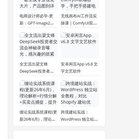
电商设计师必学-更
无线画布AI工作流实
新：GPT-Image2一
操课｜ComfyUI双端
键生成专业视觉大
教学，手把手搭建电
片，产品图到详情页
商带货流程，一键批
全流程
量产出图文短视频素
材
全文流出梁文锋
安卓闲言App v6.8 文
DeepSeek投资者交
字文艺软件
流会神秘录音曝光，
感兴趣的抓紧看
缠论实战系统课程(更
跨境建站实战：
新26年6月)，理论解
WordPress 独立站全
析+行情分解+买卖点
教程，对比 Shopify
捕捉，提升交易胜
建站优劣，零基础完