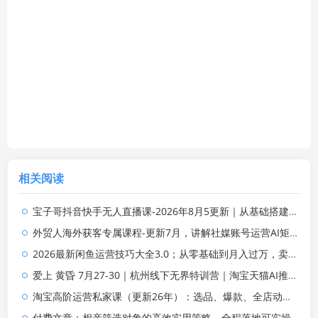
相关阅读
宝子哥抖音快手无人直播课-2026年8月5更新｜从基础搭建到高阶起号，稳号防封技术，搭建自动化直播变现体系
外贸人海外获客专属课程-更新7月，讲解社媒账号运营AI矩阵玩法，，系统掌握海外客户开发全流程实战方法
2026最新闲鱼运营技巧大全3.0；从零基础到月入过万，卖货准备、链接搭建到选品定价全拆解
爱上 黄昏 7月27-30｜杭州线下无界特训营｜淘宝天猫AI推广｜直通车人群｜全套PPT SOP思维导图资料包
淘宝高阶运营私家课（更新26年）：选品、爆款、全店动销，三模块构建盈利闭环，月入破5万
付费文章：相亲筛选对象的高效实用策略，全程落地可实操，规避短择、利己型相亲对象