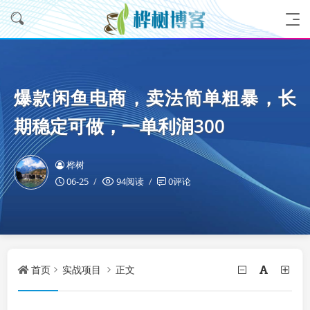
爆款闲鱼电商，卖法简单粗暴，长
期稳定可做，一单利润300
桦树
06-25
94阅读
0评论
首页
实战项目
正文