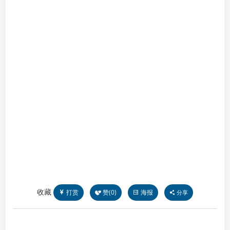
收藏
打赏
赞(
0
)
海报
分享