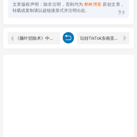
文章版权声明：除非注明，否则均为
桦树博客
原创文章，
转载或复制请以超链接形式并注明出处。
《脑叶切除术》中文版
玩转TikTok东南亚本土店：市场概况+产品上架+起店折扣+出单发货，从0到1全套实操教学