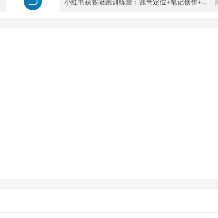
小红书获客陪跑训练营：账号定位+笔记创作+店铺开通+私域引流，小红书变现全链路