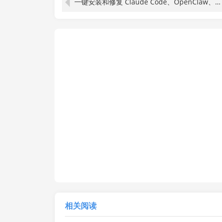
一键安装和修复 Claude Code、OpenClaw、Codex 等主流 AI 工具！Github开源神器，小白可用，EchoBird
相关阅读