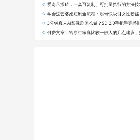
爱奇艺搬砖，一套可复制、可批量执行的方法技术。操作一个月，整
学会这套婆媳短剧全流程：起号快吸引女性粉丝，文案剪辑视频制作一站式搞定，多种变
3分钟真人AI影视剧怎么做？SD 2.0手把手完整制作流程｜Higgsfield 14天SD 2.0/2
付费文章：给原生家庭比较一般人的几点建议，打破阶层局限，实现个人与家族代