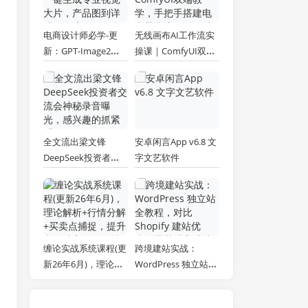
电商设计师必学-更
无线画布AI工作流实
新：GPT-Image2一
操课｜ComfyUI双端
键生成专业视觉大
教学，手把手搭建电
片，产品图到详情页
商带货流程，一键批
全流程
量产出图文短视频素
材
全文流出梁文锋
安卓闲言App v6.8 文
DeepSeek投资者交
字文艺软件
流会神秘录音曝光，
感兴趣的抓紧看
缠论实战系统课程(更
跨境建站实战：
新26年6月)，理论解
WordPress 独立站全
析+行情分解+买卖点
教程，对比 Shopify
捕捉，提升交易胜
建站优劣，零基础完