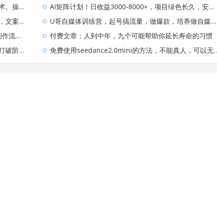
年不用愁!
AI矩阵计划！日收益3000-8000+，项目绿色长久，安全合规靠谱，可批量放大。扶持工作室和分公司
现方式都可做
U哥自媒体训练营，起号搞流量，做爆款，培养做自媒体能力
.5无限生成
付费文章：人到中年，九个可能帮助你延长寿命的习惯
际向上跃升
免费使用seedance2.0mini的方法，不能真人，可以无限10秒视频，9图+3音频参考