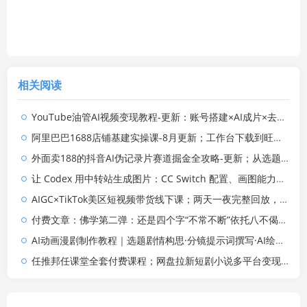
相关阅读
YouTube油管AI视频变现教程-更新：账号搭建×AI成片×去重限流解决方案×YPP变现×AI真人生成×人物一致性
阿里巴巴1688店铺基建实操课-8月更新；工作台下载到旺铺装修客服分流，手把手搞定开店全部必备操作
外面卖188的抖音AI伪记录片赛道掘金全攻略-更新；从选题到发布十一大环节拆解，零基础也能做出高流量真实感内容
让 Codex 用中转站生成图片：CC Switch 配置、画图能力检测与全局 Skill 教程
AIGC×TikTok美区短视频带货线下课；两天一夜完整回放，12小时高清视频收录头部操盘手全流程教学
付费文章：佛学第二弹：还是四个字“不常不断”依托八不偈解读无我因果连续之理
AI动画漫剧制作教程｜选题剧情构思·分镜提示词撰写·AI绘图配音·2D动画制作·剪映实操完成完整漫剧成片
任推邦任课堂全套付费课程；网盘拉新短剧小说多平台变现，从入门到高阶零基础也能轻松上手实操