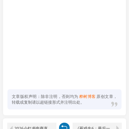
文章版权声明：除非注明，否则均为
桦树博客
原创文章，
转载或复制请以超链接形式并注明出处。
2026小红书电商直播小课，低成本投流截流玩法，多类目爆款商家经验完整拆解教学
《死或生6：最后一战》中文版