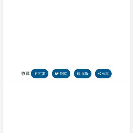
收藏
打赏
赞(
0
)
海报
分享