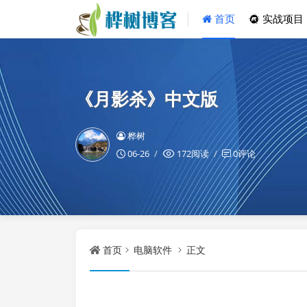
首页
实战项目
《月影杀》中文版
桦树
06-26
172阅读
0评论
首页
电脑软件
正文