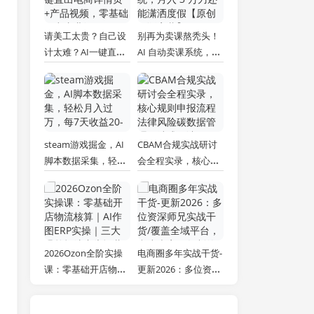
请美工太贵？自己设
别再为卖课熬秃头！
计太难？AI一键直出
AI 自动卖课系统，月
电商详情页+产品视
入 3 万刀还能潇洒度
频，零基础做出专业
假【原创双语字幕】
级效果 (更新)
steam游戏掘金，AI
CBAM合规实战研讨
脚本数据采集，轻松
会全程实录，核心规
月入过万，每7天收
则申报流程法律风险
益20-80%
碳数据管理一站式解
读
2026Ozon全阶实操
电商圈多年实战干货-
课：零基础开店物流
更新2026：多位资深
核算｜AI作图ERP实
师兄实战干货/覆盖全
操｜三大爆单打法广
域平台，中小卖家可