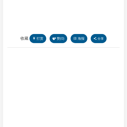
收藏
打赏
赞(
0
)
海报
分享