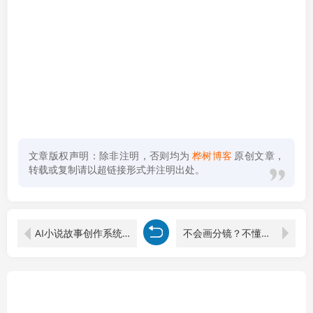
文章版权声明：除非注明，否则均为
桦树博客
原创文章，
转载或复制请以超链接形式并注明出处。
AI小说故事创作系统课：10分钟极速出爆文，零基础小白也能轻松实现内容变现
不会画分镜？不懂镜头语言？故事讲不清楚？专业分镜系统课，从理论到实战全拆解！