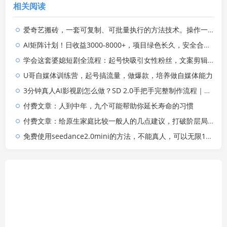
相关阅读
爱奇艺搬砖，一套可复制、可批量执行的方法技术。操作一个月，整年不用愁!
AI矩阵计划！日收益3000-8000+，项目绿色长久，安全合规靠谱，可批量放大。扶持工作室和分公司
学会这套婆媳短剧全流程：起号快吸引女性粉丝，文案剪辑视频制作一站式搞定，多种变现方式都可做
U哥自媒体训练营，起号搞流量，做爆款，培养做自媒体能力
3分钟真人AI影视剧怎么做？SD 2.0手把手完整制作流程｜Higgsfield 14天SD 2.0/2.5无限生成
付费文章：人到中年，九个可能帮助你延长寿命的习惯
付费文章：给原生家庭比较一般人的几点建议，打破阶层局限，实现个人与家族代际向上跃升
免费使用seedance2.0mini的方法，不能真人，可以无限10秒视频，9图+3音频参考