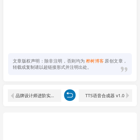
文章版权声明：除非注明，否则均为
桦树博客
原创文章，
转载或复制请以超链接形式并注明出处。
品牌设计师进阶实战课程-第15期，从策划到全案，品牌策划+中英文字体+标志设计+AIGC+IP+物料+VI+作品集一站式进阶
TTS语音合成器 v1.0