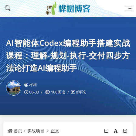
AI智能体Codex编程助手搭建实战
课程：理解-规划-执行-交付四步方
法论打造AI编程助手
桦树
06-30
166阅读
0评论
首页
实战项目
正文