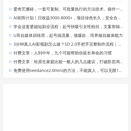
爱奇艺搬砖，一套可复制、可批量执行的方法技术。操作一个月，整年不用愁!
AI矩阵计划！日收益3000-8000+，项目绿色长久，安全合规靠谱，可批量放大。扶持工作室和分公司
学会这套婆媳短剧全流程：起号快吸引女性粉丝，文案剪辑视频制作一站式搞定，多种变现方式都可做
U哥自媒体训练营，起号搞流量，做爆款，培养做自媒体能力
3分钟真人AI影视剧怎么做？SD 2.0手把手完整制作流程｜Higgsfield 14天SD 2.0/2.5无限生成
付费文章：人到中年，九个可能帮助你延长寿命的习惯
付费文章：给原生家庭比较一般人的几点建议，打破阶层局限，实现个人与家族代际向上跃升
免费使用seedance2.0mini的方法，不能真人，可以无限10秒视频，9图+3音频参考