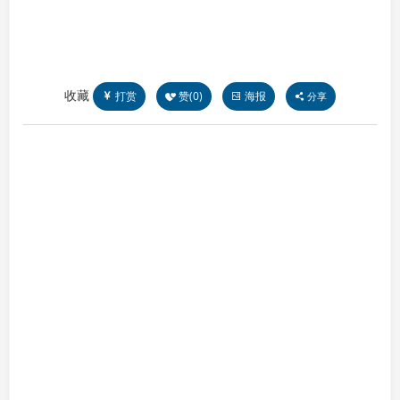
收藏
打赏
赞(
0
)
海报
分享