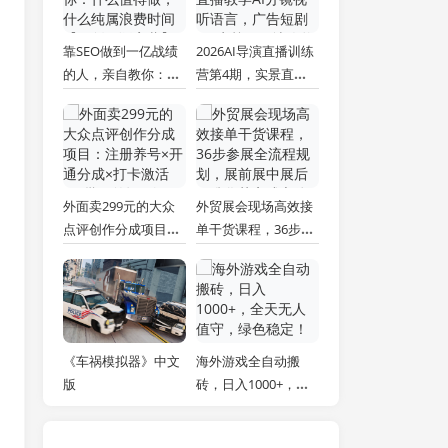
靠SEO做到一亿战绩
2026AI导演直播训练
的人，亲自教你：什
营第4期，实景直播
么值得做，什么纯属
教学AI分镜视听语
浪费时间【原创双语
言，广告短剧MV实
字幕】
战，解决人物画面崩
坏痛点
外面卖299元的大众
外贸展会现场高效接
点评创作分成项目：
单干货课程，36步参
注册养号×开通分成×
展全流程规划，展前
打卡激活×AI批量笔
展中展后标准化获客
记×次日见收益，月
成交体系
入1w+
《车祸模拟器》中文
海外游戏全自动搬
版
砖，日入1000+，全
天无人值守，绿色稳
定！