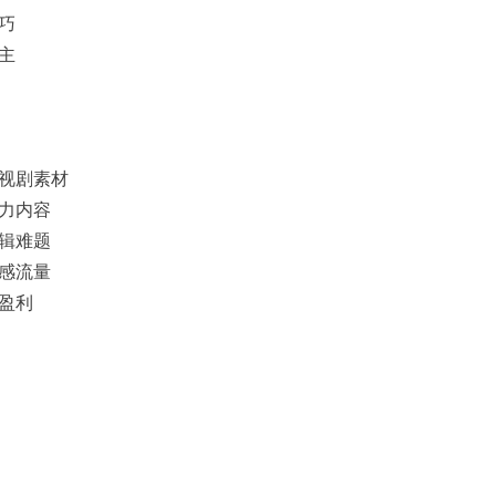
巧
主
影视剧素材
引力内容
剪辑难题
观感流量
道盈利