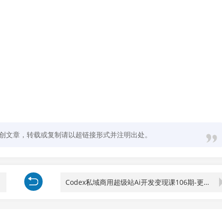
创文章，转载或复制请以超链接形式并注明出处。
Codex私域商用超级站Ai开发变现课106期-更新0630：不是普通网站，而是能收钱，能运营，能沉淀客户的私域超级站