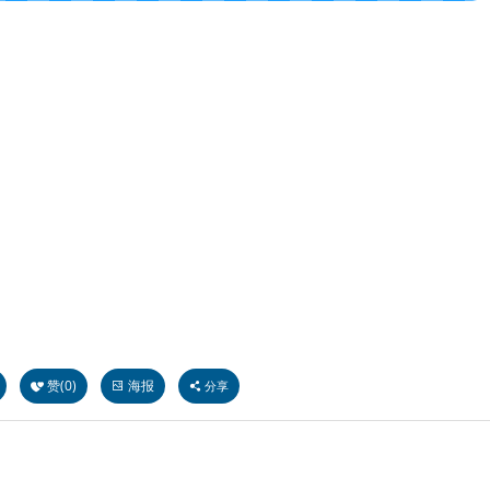
赞(
0
)
海报
分享