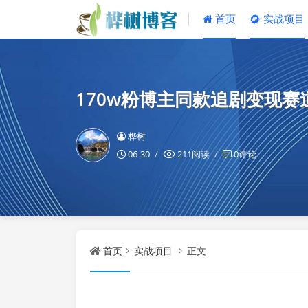
首页
实战项目
170w粉博主同款追剧变现
桦树
06-30
211阅读
0评论
首页
实战项目
正文