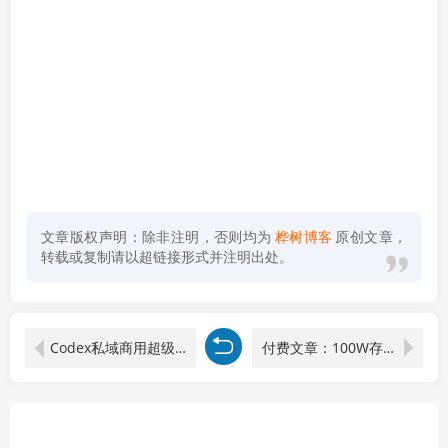
文章版权声明：除非注明，否则均为
桦树博客
原创文章，
转载或复制请以超链接形式并注明出处。
Codex私域商用超级站Ai开发变现课106期-更新0630：不是普通网站，而是能收钱，能运营，能沉淀客户的私域超级站
付费文章：100W存款生活指南，如何从财务、社交、成长等维度规划自己的生活