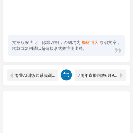
文章版权声明：除非注明，否则均为
桦树博客
原创文章，
转载或复制请以超链接形式并注明出处。
专业AI训练师系统训练营，文本绘画视频全领域实操，一套公式驾驭所有AI工具
7周年直播回放6月9日-10日！普通人如何从零年入百万？拆解大厂、草根、实体多赛道创业变现玩法