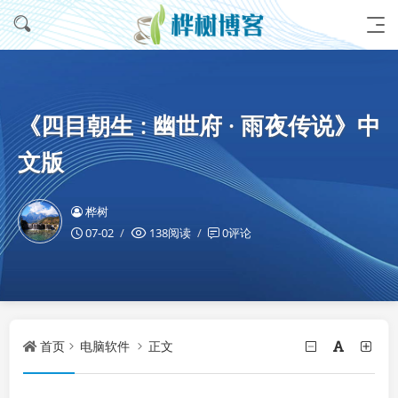
《四目朝生 : 幽世府 · 雨夜传说》中
文版
桦树
07-02
138阅读
0评论
首页
电脑软件
正文