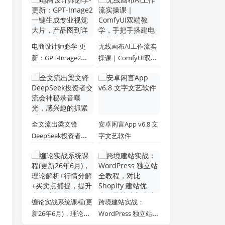
电商设计师必学-更
无线画布AI工作流实
新：GPT-Image2一
操课｜ComfyUI双端
键生成专业视觉大
教学，手把手搭建电
片，产品图到详情页
商带货流程，一键批
全流程
量产出图文短视频素
材
全文流出梁文锋
安卓闲言App v6.8 文
DeepSeek投资者交
字文艺软件
流会神秘录音曝光，
感兴趣的抓紧看
缠论实战系统课程(更
跨境建站实战：
新26年6月)，理论解
WordPress 独立站全