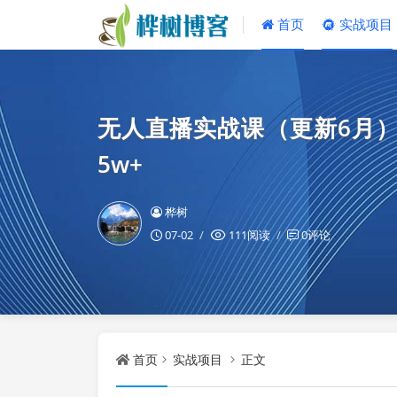
首页
实战项目
无人直播实战课（更新6月）
5w+
桦树
07-02
111阅读
0评论
首页
实战项目
正文