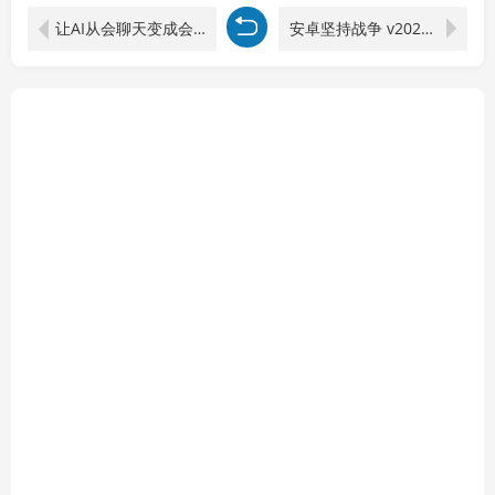
让AI从会聊天变成会干活，告别低效闲聊式提问，解锁AI数字员工搭建思维
安卓坚持战争 v2026.5.4969 [无限金钱]