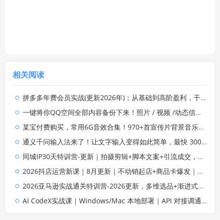
相关阅读
拼多多年费会员实战(更新2026年)：从基础到高阶盈利，干货拉满，帮你建立稳定盈利运营知识体系
一键将你QQ空间全部内容备份下来！照片 / 视频 /动态信息全存本地，Github最新开源项目 QzoneArchive
某宝付费购买，常用6G音效合集！970+首宣传片背景音乐，无版权可商用大气素材，分类清晰，高质量内容
通义千问输入法来了！让文字输入变得如此简单，最快 300 字/分，AI 自动润色，说话秒变工整文字
同城IP30天特训营-更新｜拍摄剪辑+脚本文案+引流成交，打爆本地流量提升门店业绩实操教学
2026抖店运营新课｜8月更新｜不动销起店+商品卡爆发｜达人玩法+店群批量复制｜轻松玩转抖音小店全域流量
2026亚马逊实战通关特训营-2026更新，多维选品+渐进式打法+AI应用，从0到1打造盈利店铺
AI CodeX实战课｜Windows/Mac 本地部署｜API 对接调通｜Skill 自制｜漫剧剪辑｜网站 VR 项目｜AI项目落地全教程