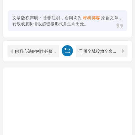
文章版权声明：除非注明，否则均为
桦树博客
原创文章，
转载或复制请以超链接形式并注明出处。
内容心法IP创作必修课：40万博主亲授创作逻辑，读懂短视频算法，破解流量低迷涨粉难题
千川全域投放全套教学，独家全域叠投抢量玩法，搭配抖+投流，解决计划消耗慢不起量难题