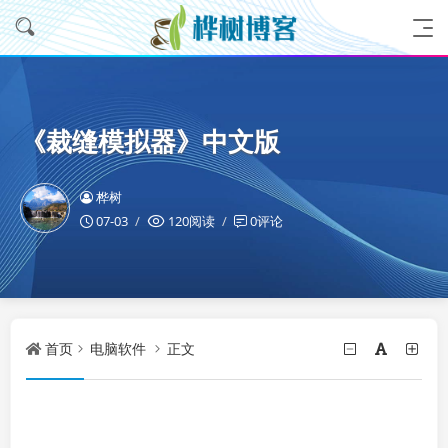
《裁缝模拟器》中文版
桦树
07-03
120阅读
0评论
首页
电脑软件
正文