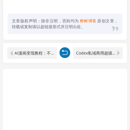
文章版权声明：除非注明，否则均为
桦树博客
原创文章，
转载或复制请以超链接形式并注明出处。
AI漫画变现教程：不用手写提示词，自动生成脚本文案，一份伙伴计划万播5-10块，一条爆款推文收益上万
Codex私域商用超级站Ai开发变现课106期-完结：不是普通网站，而是能收钱，能运营，能沉淀客户的私域超级站