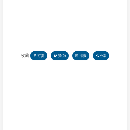
收藏
打赏
赞(
0
)
海报
分享