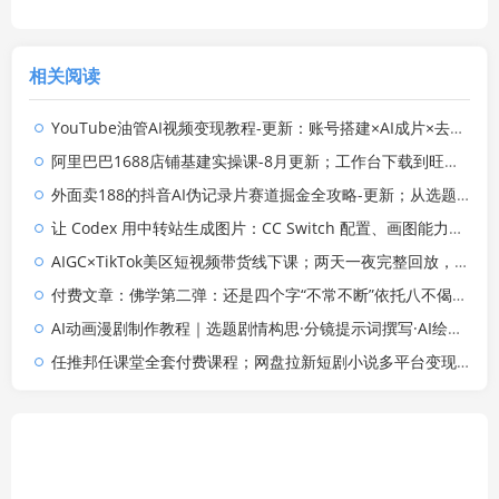
相关阅读
YouTube油管AI视频变现教程-更新：账号搭建×AI成片×去重限流解决方案×YPP变现×AI真人生成×人物一致性
阿里巴巴1688店铺基建实操课-8月更新；工作台下载到旺铺装修客服分流，手把手搞定开店全部必备操作
外面卖188的抖音AI伪记录片赛道掘金全攻略-更新；从选题到发布十一大环节拆解，零基础也能做出高流量真实感内容
让 Codex 用中转站生成图片：CC Switch 配置、画图能力检测与全局 Skill 教程
AIGC×TikTok美区短视频带货线下课；两天一夜完整回放，12小时高清视频收录头部操盘手全流程教学
付费文章：佛学第二弹：还是四个字“不常不断”依托八不偈解读无我因果连续之理
AI动画漫剧制作教程｜选题剧情构思·分镜提示词撰写·AI绘图配音·2D动画制作·剪映实操完成完整漫剧成片
任推邦任课堂全套付费课程；网盘拉新短剧小说多平台变现，从入门到高阶零基础也能轻松上手实操