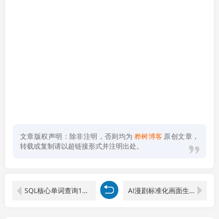
文章版权声明：除非注明，否则均为
桦树博客
原创文章，
转载或复制请以超链接形式并注明出处。
SQL核心单词查询115词 在线+客户端
AI漫剧标准化画面生产SOP全套课程，网文选本版权剧本分镜资产全覆盖，图文生视频后期剪辑完整实操教学