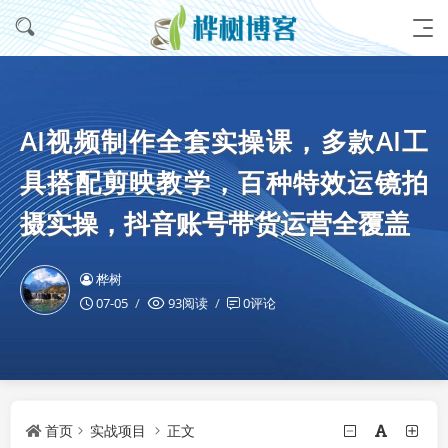
AI视频制作全套实操课，多款AI工
具搭配剪映教学，百种特效运镜拍
摄实操，抖音账号带货运营全覆盖
桦树
07-05
93阅读
0评论
首页
实战项目
正文