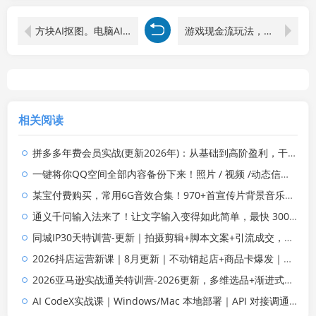
方块AI抠图。电脑AI抠图工具，支持单张抠图、批量抠图、证件照制作与排版打印
游戏现金流玩法，个人2w+，团队10w+，自己做老板
相关阅读
拼多多年费会员实战(更新2026年)：从基础到高阶盈利，干货拉满，帮你建立稳定盈利运营知识体系
一键将你QQ空间全部内容备份下来！照片 / 视频 /动态信息全存本地，Github最新开源项目 QzoneArchive
某宝付费购买，常用6G音效合集！970+首宣传片背景音乐，无版权可商用大气素材，分类清晰，高质量内容
通义千问输入法来了！让文字输入变得如此简单，最快 300 字/分，AI 自动润色，说话秒变工整文字
同城IP30天特训营-更新｜拍摄剪辑+脚本文案+引流成交，打爆本地流量提升门店业绩实操教学
2026抖店运营新课｜8月更新｜不动销起店+商品卡爆发｜达人玩法+店群批量复制｜轻松玩转抖音小店全域流量
2026亚马逊实战通关特训营-2026更新，多维选品+渐进式打法+AI应用，从0到1打造盈利店铺
AI CodeX实战课｜Windows/Mac 本地部署｜API 对接调通｜Skill 自制｜漫剧剪辑｜网站 VR 项目｜AI项目落地全教程