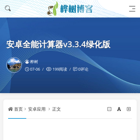
安卓全能计算器v3.3.4绿化版
桦树
07-06
199阅读
0评论
首页
安卓应用
正文