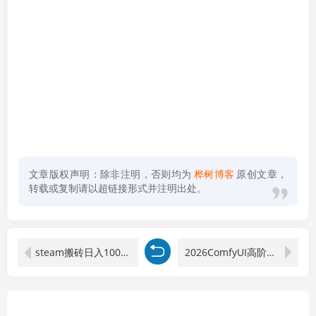
文章版权声明：除非注明，否则均为
桦树博客
原创文章，
转载或复制请以超链接形式并注明出处。
steam搬砖日入1000+核心玩法，副业的不二之选，收益已经十分稳定
2026ComfyUI高阶漫剧视频课2.0，云端本地双端部署，FLUX千问Wan2.2全模型工作流完整教学