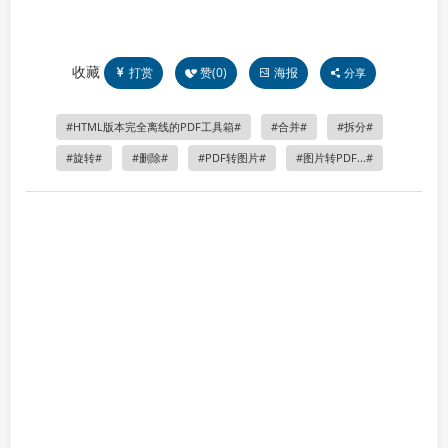
收藏
打赏
赞(
0
)
海报
分享
HTML版本完全离线的PDF工具箱
合并
拆分
旋转
删除
PDF转图片
图片转PDF...