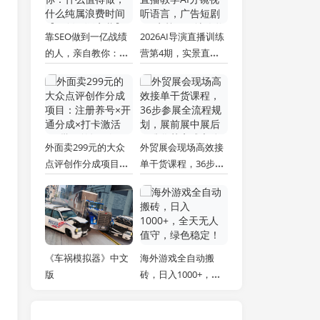
靠SEO做到一亿战绩
2026AI导演直播训练
的人，亲自教你：什
营第4期，实景直播
么值得做，什么纯属
教学AI分镜视听语
浪费时间【原创双语
言，广告短剧MV实
字幕】
战，解决人物画面崩
坏痛点
外面卖299元的大众
外贸展会现场高效接
点评创作分成项目：
单干货课程，36步参
注册养号×开通分成×
展全流程规划，展前
打卡激活×AI批量笔
展中展后标准化获客
记×次日见收益，月
成交体系
入1w+
《车祸模拟器》中文
海外游戏全自动搬
版
砖，日入1000+，全
天无人值守，绿色稳
定！