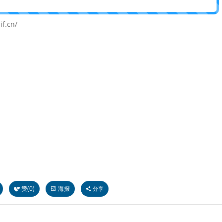
.cn/
赞(
0
)
海报
分享