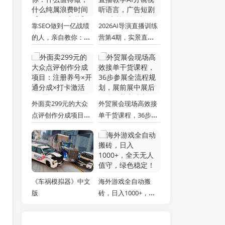
靠SEO做到一亿战绩
2026AI导演直播训练
的人，亲自教你：什
营第4期，实景直播
么值得做，什么纯属
教学AI分镜视听语
浪费时间【原创双语
言，广告短剧MV实
字幕】
战，解决人物画面崩
坏痛点
外面卖299元的大众
外贸展会现场高效接
点评创作分成项目：
单干货课程，36步参
注册养号×开通分成×
展全流程规划，展前
打卡激活×AI批量笔
展中展后标准化获客
记×次日见收益，月
成交体系
入1w+
《车祸模拟器》中文
海外游戏全自动搬
版
砖，日入1000+，全
天无人值守，绿色稳
定！