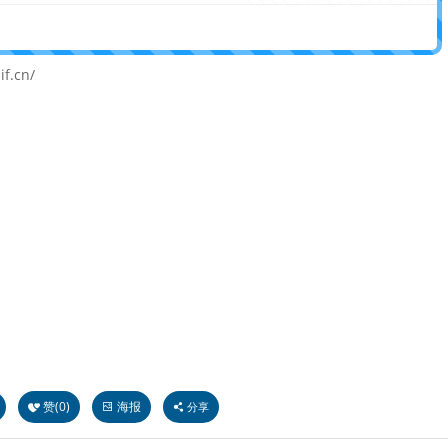
.cn/
赞(
0
)
海报
分享