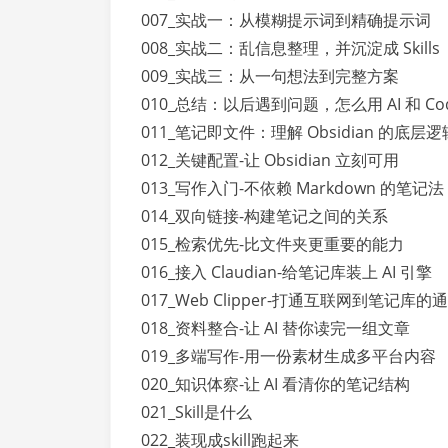
007_实战一：从模糊提示词到精确提示词
008_实战二：乱信息整理，并沉淀成 Skills
009_实战三：从一句想法到完整方案
010_总结：以后遇到问题，怎么用 AI 和 Cod
011_笔记即文件：理解 Obsidian 的底层逻
012_关键配置-让 Obsidian 立刻可用
013_写作入门-不依赖 Markdown 的笔记法
014_双向链接-构建笔记之间的关系
015_检索优先-比文件夹更重要的能力
016_接入 Claudian-给笔记库装上 AI 引擎
017_Web Clipper-打通互联网到笔记库的
018_资料整合-让 AI 替你读完一组文章
019_多端写作-用一份素材生成多平台内容
020_知识体察-让 AI 看清你的笔记结构
021_Skill是什么
022_装现成skill跑起来