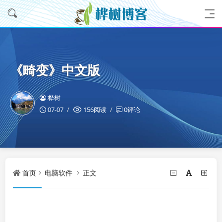
《畸变》中文版
桦树
07-07
156阅读
0评论
首页
电脑软件
正文