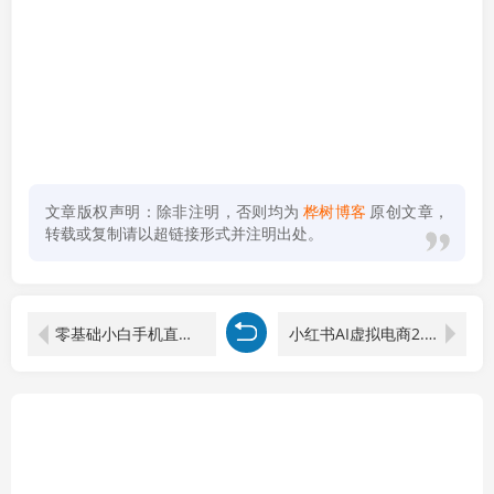
文章版权声明：除非注明，否则均为
桦树博客
原创文章，
转载或复制请以超链接形式并注明出处。
零基础小白手机直播速成，从筹备到成交完整闭环，适配苹果安卓系统，解决杂音卡顿留人难问题
小红书AI虚拟电商2.0，AI软件+SEO技术，单店日入500+，可多店铺矩阵放大