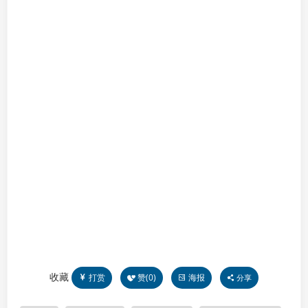
收藏
打赏
赞(
0
)
海报
分享