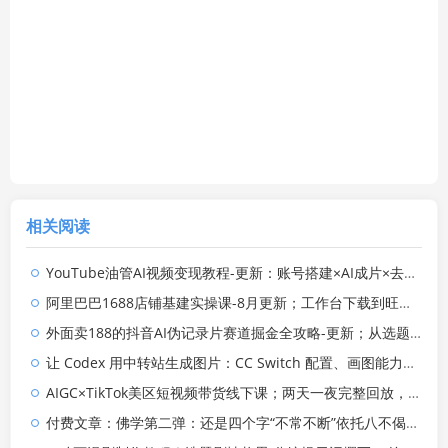
相关阅读
YouTube油管AI视频变现教程-更新：账号搭建×AI成片×去重限流解决方案×YPP变现×AI真人生成×人物一致性
阿里巴巴1688店铺基建实操课-8月更新；工作台下载到旺铺装修客服分流，手把手搞定开店全部必备操作
外面卖188的抖音AI伪记录片赛道掘金全攻略-更新；从选题到发布十一大环节拆解，零基础也能做出高流量真实感内容
让 Codex 用中转站生成图片：CC Switch 配置、画图能力检测与全局 Skill 教程
AIGC×TikTok美区短视频带货线下课；两天一夜完整回放，12小时高清视频收录头部操盘手全流程教学
付费文章：佛学第二弹：还是四个字“不常不断”依托八不偈解读无我因果连续之理