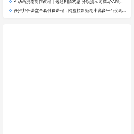
AI动画漫剧制作教程｜选题剧情构思·分镜提示词撰写·AI绘图配音·2D动画制作·剪映实操完成完整漫剧成片
任推邦任课堂全套付费课程；网盘拉新短剧小说多平台变现，从入门到高阶零基础也能轻松上手实操