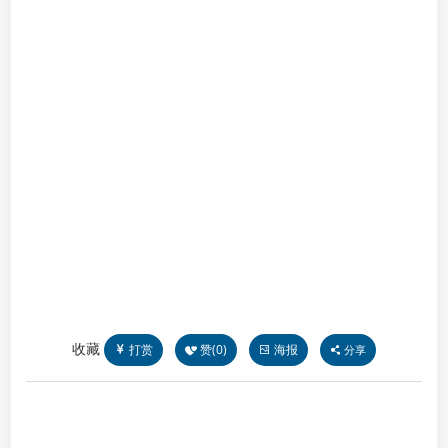
收藏
打赏
赞(
0
)
海报
分享