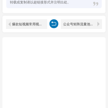
转载或复制请以超链接形式并注明出处。
爆款短视频常用视频素材！抖音治愈伤感人物情感视频素材，400款合集，无声无水印，视频感氛围拉满
公众号矩阵流量池推广全套课，推流入池机制选题标题详解，DeepSeek AI批量做内容，多渠道变现全流程教学