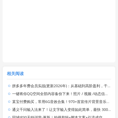
相关阅读
拼多多年费会员实战(更新2026年)：从基础到高阶盈利，干货拉满，帮你建立稳定盈利运营知识体系
一键将你QQ空间全部内容备份下来！照片 / 视频 /动态信息全存本地，Github最新开源项目 QzoneArchive
某宝付费购买，常用6G音效合集！970+首宣传片背景音乐，无版权可商用大气素材，分类清晰，高质量内容
通义千问输入法来了！让文字输入变得如此简单，最快 300 字/分，AI 自动润色，说话秒变工整文字
同城IP30天特训营-更新｜拍摄剪辑+脚本文案+引流成交，打爆本地流量提升门店业绩实操教学