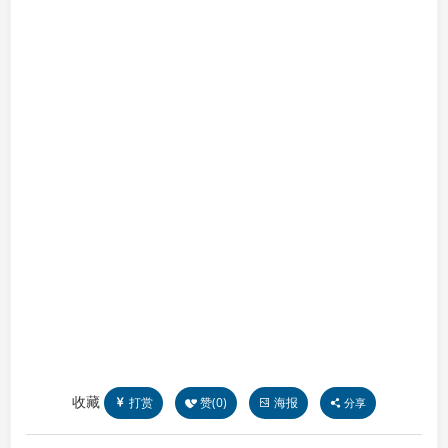
收藏
打赏
赞(
0
)
海报
分享