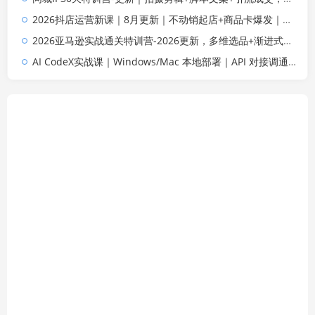
2026抖店运营新课｜8月更新｜不动销起店+商品卡爆发｜达人玩法+店群批量复制｜轻松玩转抖音小店全域流量
2026亚马逊实战通关特训营-2026更新，多维选品+渐进式打法+AI应用，从0到1打造盈利店铺
AI CodeX实战课｜Windows/Mac 本地部署｜API 对接调通｜Skill 自制｜漫剧剪辑｜网站 VR 项目｜AI项目落地全教程