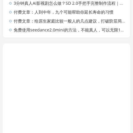
3分钟真人AI影视剧怎么做？SD 2.0手把手完整制作流程｜Higgsfield 14天SD 2.0/2.5无限生成
付费文章：人到中年，九个可能帮助你延长寿命的习惯
付费文章：给原生家庭比较一般人的几点建议，打破阶层局限，实现个人与家族代际向上跃升
免费使用seedance2.0mini的方法，不能真人，可以无限10秒视频，9图+3音频参考