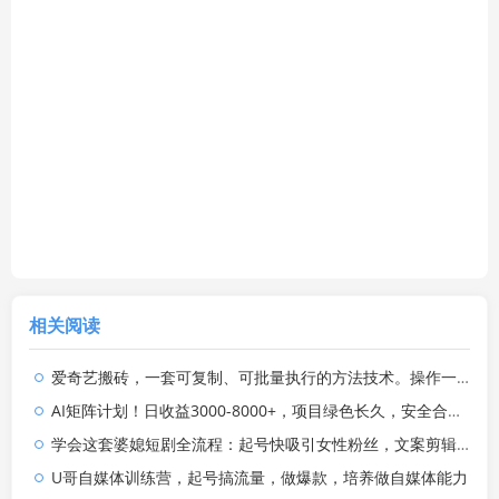
相关阅读
爱奇艺搬砖，一套可复制、可批量执行的方法技术。操作一个月，整年不用愁!
AI矩阵计划！日收益3000-8000+，项目绿色长久，安全合规靠谱，可批量放大。扶持工作室和分公司
学会这套婆媳短剧全流程：起号快吸引女性粉丝，文案剪辑视频制作一站式搞定，多种变现方式都可做
U哥自媒体训练营，起号搞流量，做爆款，培养做自媒体能力