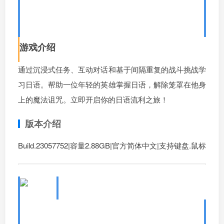
2、语言奇境：日语/WonderLang
Japanese
游戏介绍
通过沉浸式任务、互动对话和基于间隔重复的战斗挑战学
习日语。帮助一位年轻的英雄掌握日语，解除笼罩在他身
上的魔法诅咒。立即开启你的日语流利之旅！
版本介绍
Build.23057752|容量2.88GB|官方简体中文|支持键盘.鼠标
3、语言奇境：西班牙语/WonderL