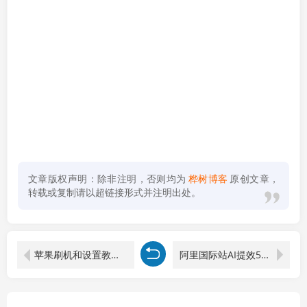
文章版权声明：除非注明，否则均为
桦树博客
原创文章，
转载或复制请以超链接形式并注明出处。
苹果刷机和设置教程，做Tiktok、跨境、各种项目必备，环境干净，才能杜绝不利因素
阿里国际站AI提效5月新课：金品店铺权重提升八大榜单，数据化选品复盘与橱窗利用率优化