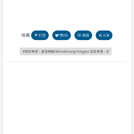
收藏
打赏
赞(
0
)
海报
分享
语言奇境：多语种版/WonderLang Polyglot 语言奇境：