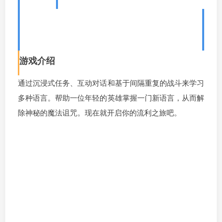
1、语言奇境：多语种版/WonderL
ang Polyglot
游戏介绍
通过沉浸式任务、互动对话和基于间隔重复的战斗来学习
多种语言。帮助一位年轻的英雄掌握一门新语言，从而解
除神秘的魔法诅咒。现在就开启你的流利之旅吧。