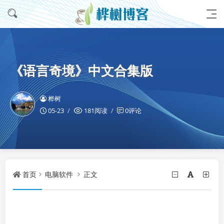
《语言奇境》中文合集版
桦树
05-23
181阅读
0评论
首页
电脑软件
正文