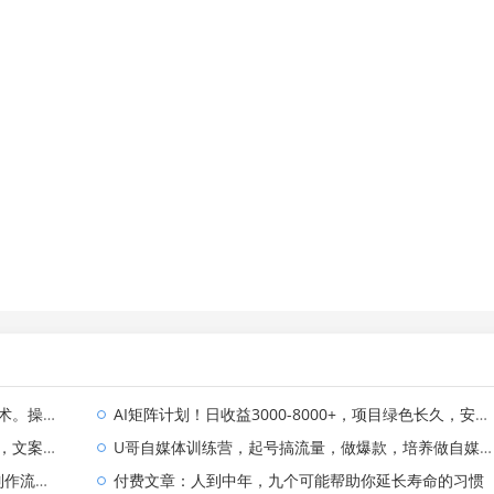
年不用愁!
AI矩阵计划！日收益3000-8000+，项目绿色长久，安全合规靠谱，可批量放大。扶持工作室和分公司
现方式都可做
U哥自媒体训练营，起号搞流量，做爆款，培养做自媒体能力
.5无限生成
付费文章：人到中年，九个可能帮助你延长寿命的习惯