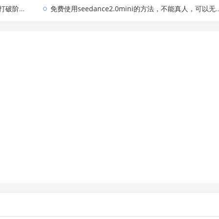
际向上跃升
免费使用seedance2.0mini的方法，不能真人，可以无限10秒视频，9图+3音频参考