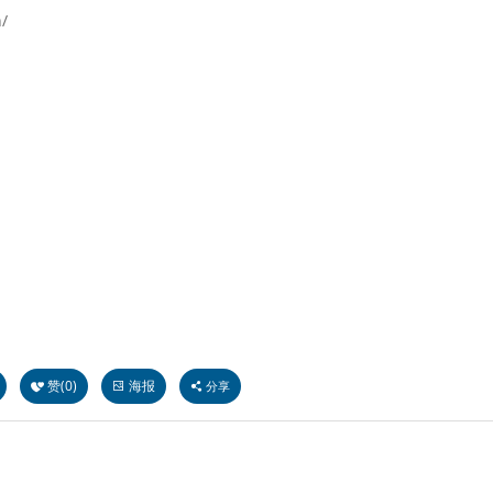
/
赞(
0
)
海报
分享