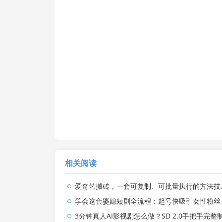
相关阅读
爱奇艺搬砖，一套可复制、可批量执行的方法技术。操作一个月，整
学会这套婆媳短剧全流程：起号快吸引女性粉丝，文案剪辑视频制作一站式搞定，多种变
3分钟真人AI影视剧怎么做？SD 2.0手把手完整制作流程｜Higgsfield 14天SD 2.0/2