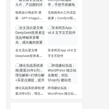
电商设计师必学-更
无线画布AI工作流实
新：GPT-Image2一
操课｜ComfyUI双端
键生成专业视觉大
教学，手把手搭建电
片，产品图到详情页
商带货流程，一键批
全流程
量产出图文短视频素
材
全文流出梁文锋
安卓闲言App v6.8 文
DeepSeek投资者交
字文艺软件
流会神秘录音曝光，
感兴趣的抓紧看
缠论实战系统课程(更
跨境建站实战：
新26年6月)，理论解
WordPress 独立站全
析+行情分解+买卖点
教程，对比 Shopify
捕捉，提升交易胜
建站优劣，零基础完