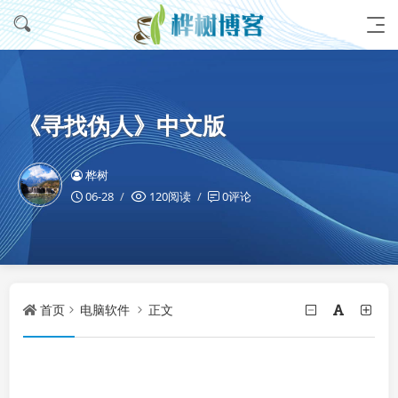
《寻找伪人》中文版
桦树
06-28
120阅读
0评论
首页
电脑软件
正文