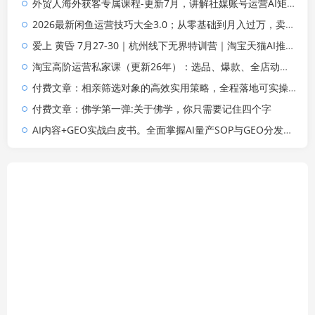
外贸人海外获客专属课程-更新7月，讲解社媒账号运营AI矩阵玩法，，系统掌握海外客户开发全流程实战方法
2026最新闲鱼运营技巧大全3.0；从零基础到月入过万，卖货准备、链接搭建到选品定价全拆解
爱上 黄昏 7月27-30｜杭州线下无界特训营｜淘宝天猫AI推广｜直通车人群｜全套PPT SOP思维导图资料包
淘宝高阶运营私家课（更新26年）：选品、爆款、全店动销，三模块构建盈利闭环，月入破5万
付费文章：相亲筛选对象的高效实用策略，全程落地可实操，规避短择、利己型相亲对象
付费文章：佛学第一弹:关于佛学，你只需要记住四个字
AI内容+GEO实战白皮书。全面掌握AI量产SOP与GEO分发机制