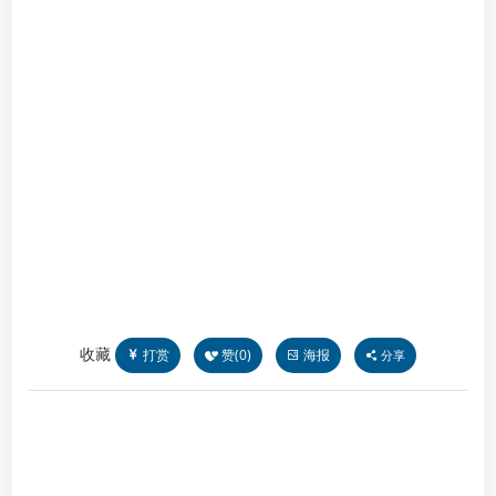
收藏
打赏
赞(
0
)
海报
分享