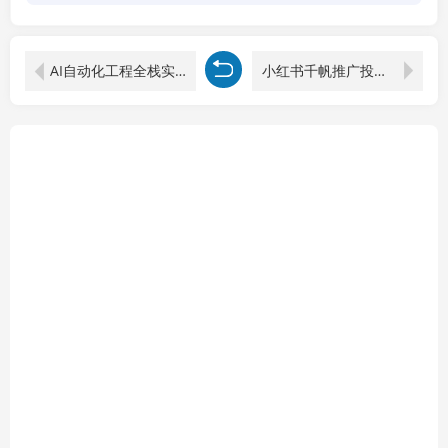
AI自动化工程全栈实战：2个月开发全自动化数字员工，大模型+工作流+RPA+部署一站式掌握
小红书千帆推广投放宝典1.0+2.0完整版，分场景投流策略，帮助商家科学投放稳定提转化