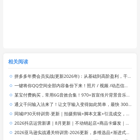
相关阅读
拼多多年费会员实战(更新2026年)：从基础到高阶盈利，干货拉满，帮你建立稳定盈利运营知识体系
一键将你QQ空间全部内容备份下来！照片 / 视频 /动态信息全存本地，Github最新开源项目 QzoneArchive
某宝付费购买，常用6G音效合集！970+首宣传片背景音乐，无版权可商用大气素材，分类清晰，高质量内容
通义千问输入法来了！让文字输入变得如此简单，最快 300 字/分，AI 自动润色，说话秒变工整文字
同城IP30天特训营-更新｜拍摄剪辑+脚本文案+引流成交，打爆本地流量提升门店业绩实操教学
2026抖店运营新课｜8月更新｜不动销起店+商品卡爆发｜达人玩法+店群批量复制｜轻松玩转抖音小店全域流量
2026亚马逊实战通关特训营-2026更新，多维选品+渐进式打法+AI应用，从0到1打造盈利店铺