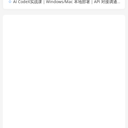
AI CodeX实战课｜Windows/Mac 本地部署｜API 对接调通｜Skill 自制｜漫剧剪辑｜网站 VR 项目｜AI项目落地全教程