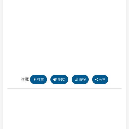
收藏
打赏
赞(
0
)
海报
分享