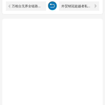
万相台无界全链路运营实战课，从底层逻辑到数据复盘，一套标准化投放落地流程
外贸销冠超越者私教班：TOP Sales9大技能+3个进化模型+B2B7大销售链路，系统进阶