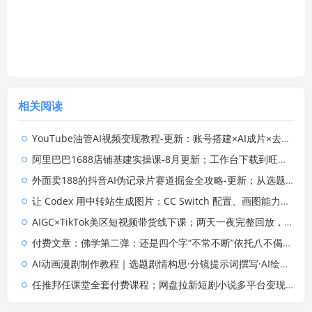
相关阅读
YouTube油管AI视频变现教程-更新：账号搭建×AI成片×去重限流解决方案×YPP变现×AI真人生成×人物一致性
阿里巴巴1688店铺基建实操课-8月更新；工作台下载到旺铺装修客服分流，手把手搞定开店全部必备操作
外面卖188的抖音AI伪记录片赛道掘金全攻略-更新；从选题到发布十一大环节拆解，零基础也能做出高流量真实感内容
让 Codex 用中转站生成图片：CC Switch 配置、画图能力检测与全局 Skill 教程
AIGC×TikTok美区短视频带货线下课；两天一夜完整回放，12小时高清视频收录头部操盘手全流程教学
付费文章：佛学第二弹：还是四个字“不常不断”依托八不偈解读无我因果连续之理
AI动画漫剧制作教程｜选题剧情构思·分镜提示词撰写·AI绘图配音·2D动画制作·剪映实操完成完整漫剧成片
任推邦任课堂全套付费课程；网盘拉新短剧小说多平台变现，从入门到高阶零基础也能轻松上手实操