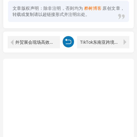
文章版权声明：除非注明，否则均为
桦树博客
原创文章，
转载或复制请以超链接形式并注明出处。
外贸展会现场高效接单干货课程，36步参展全流程规划，展前展中展后标准化获客成交体系
TikTok东南亚跨境电商实战训练营：多站点入驻+数据选品+ERP铺货+广告达人+直播发货全流程落地