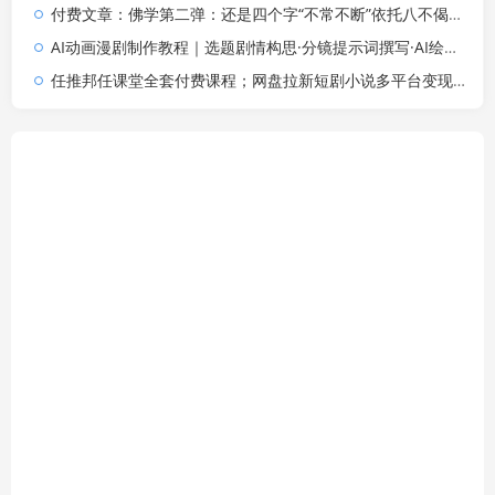
付费文章：佛学第二弹：还是四个字“不常不断”依托八不偈解读无我因果连续之理
AI动画漫剧制作教程｜选题剧情构思·分镜提示词撰写·AI绘图配音·2D动画制作·剪映实操完成完整漫剧成片
任推邦任课堂全套付费课程；网盘拉新短剧小说多平台变现，从入门到高阶零基础也能轻松上手实操