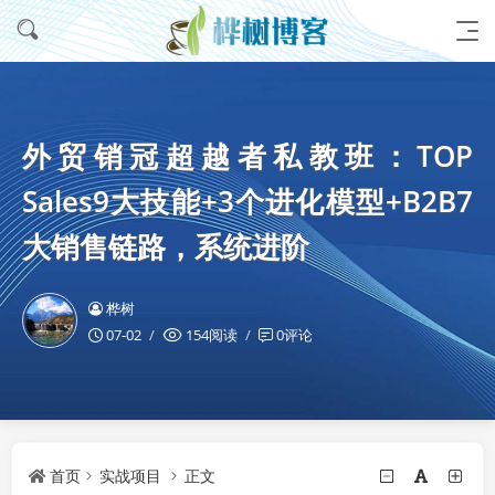
外贸销冠超越者私教班：TOP
Sales9大技能+3个进化模型+B2B7
大销售链路，系统进阶
桦树
07-02
154阅读
0评论
首页
实战项目
正文