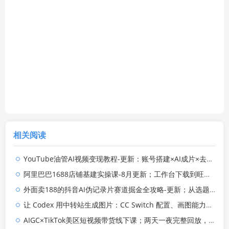
相关阅读
YouTube油管AI视频变现教程-更新：账号搭建×AI成片×去重限流解决方案×YPP变现×AI真人生成×人物一致性
阿里巴巴1688店铺基建实操课-8月更新；工作台下载到旺铺装修客服分流，手把手搞定开店全部必备操作
外面卖188的抖音AI伪记录片赛道掘金全攻略-更新；从选题到发布十一大环节拆解，零基础也能做出高流量真实感内容
让 Codex 用中转站生成图片：CC Switch 配置、画图能力检测与全局 Skill 教程
AIGC×TikTok美区短视频带货线下课；两天一夜完整回放，12小时高清视频收录头部操盘手全流程教学